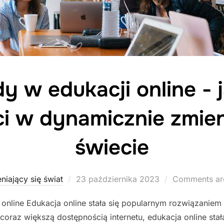
 w edukacji online - j
ci w dynamicznie zmien
świecie
Posted
niający się świat
23 października 2023
Comments ar
on
online Edukacja online stała się popularnym rozwiązaniem
coraz większą dostępnością internetu, edukacja online sta