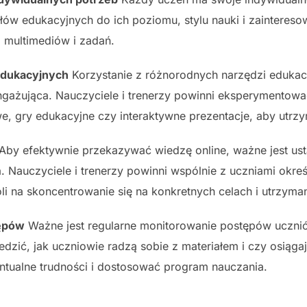
łów edukacyjnych do ich poziomu, stylu nauki i zainteres
, multimediów i zadań.
edukacyjnych
Korzystanie z różnorodnych narzędzi edukacy
i angażująca. Nauczyciele i trenerzy powinni eksperymentow
owe, gry edukacyjne czy interaktywne prezentacje, aby utr
Aby efektywnie przekazywać wiedzę online, ważne jest ust
 Nauczyciele i trenerzy powinni wspólnie z uczniami określ
i na skoncentrowanie się na konkretnych celach i utrzyma
tępów
Ważne jest regularne monitorowanie postępów ucznió
ledzić, jak uczniowie radzą sobie z materiałem i czy osiąga
ualne trudności i dostosować program nauczania.