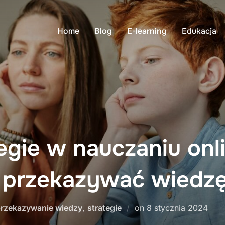
Home
Blog
E-learning
Edukacja
gie w nauczaniu onli
 przekazywać wiedz
Posted
rzekazywanie wiedzy
,
strategie
on
8 stycznia 2024
on