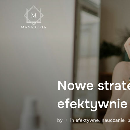
Skip
to
content
Nowe strate
efektywnie
by
in
efektywne
,
nauczanie
,
p