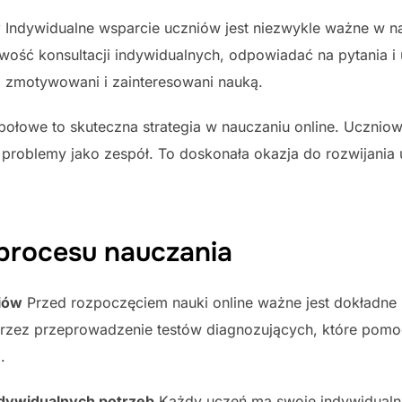
w
Indywidualne wsparcie uczniów jest niezwykle ważne w nau
wość konsultacji indywidualnych, odpowiadać na pytania i 
j zmotywowani i zainteresowani nauką.
ołowe to skuteczna strategia w nauczaniu online. Uczni
 problemy jako zespół. To doskonała okazja do rozwijania 
 procesu nauczania
iów
Przed rozpoczęciem nauki online ważne jest dokładne
rzez przeprowadzenie testów diagnozujących, które pomog
.
dywidualnych potrzeb
Każdy uczeń ma swoje indywidualne 