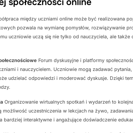
ej społeczności online
ółpraca między uczniami online może być realizowana pop
ektowych pozwala na wymianę pomysłów, rozwiązywanie pr
u uczniowie uczą się nie tylko od nauczyciela, ale także 
społecznościowe
Forum dyskusyjne i platformy społecznoś
uczniami i nauczycielem. Uczniowie mogą zadawać pytania, 
oże udzielać odpowiedzi i moderować dyskusje. Dzięki tem
edzy.
ia
Organizowanie wirtualnych spotkań i wydarzeń to kolejna
ą możliwość uczestniczenia w lekcjach na żywo, zadawani
na bardziej interaktywne i angażujące doświadczenie eduka