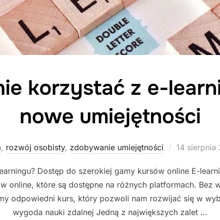
ie korzystać z e-learn
nowe umiejętności
Posted
a
,
rozwój osobisty
,
zdobywanie umiejętności
14 sierpnia
on
learningu? Dostęp do szerokiej gamy kursów online E-lear
ów online, które są dostępne na różnych platformach. Bez
y odpowiedni kurs, który pozwoli nam rozwijać się w wybr
wygoda nauki zdalnej Jedną z największych zalet …