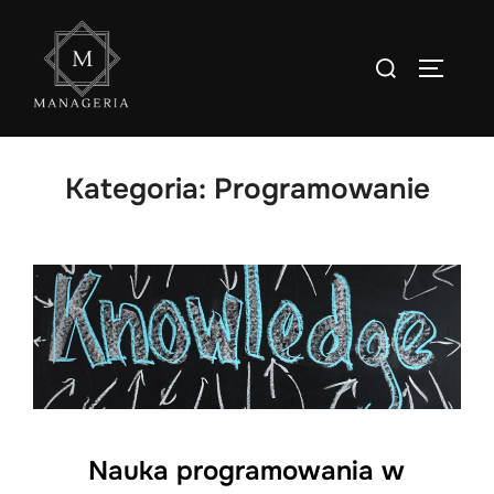
Skip
to
Search
TOGGLE
content
for:
Kategoria:
Programowanie
Nauka programowania w