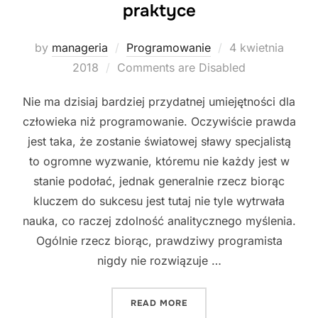
praktyce
Posted
by
manageria
Programowanie
4 kwietnia
on
2018
Comments are Disabled
Nie ma dzisiaj bardziej przydatnej umiejętności dla
człowieka niż programowanie. Oczywiście prawda
jest taka, że zostanie światowej sławy specjalistą
to ogromne wyzwanie, któremu nie każdy jest w
stanie podołać, jednak generalnie rzecz biorąc
kluczem do sukcesu jest tutaj nie tyle wytrwała
nauka, co raczej zdolność analitycznego myślenia.
Ogólnie rzecz biorąc, prawdziwy programista
nigdy nie rozwiązuje …
"NAUKA PROGRAMOWANIA
READ MORE