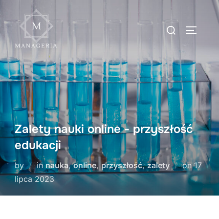
Skip
to
Search
TOGGLE
content
for:
Zalety nauki online - przyszłość
edukacji
Posted
by
in
nauka
,
online
,
przyszłość
,
zalety
on
17
on
lipca 2023