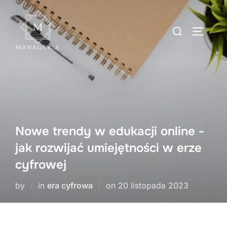
Skip
to
Search
TOGGLE
content
for:
Nowe trendy w edukacji online -
jak rozwijać umiejętności w erze
cyfrowej
Posted
by
in
era cyfrowa
on
20 listopada 2023
on